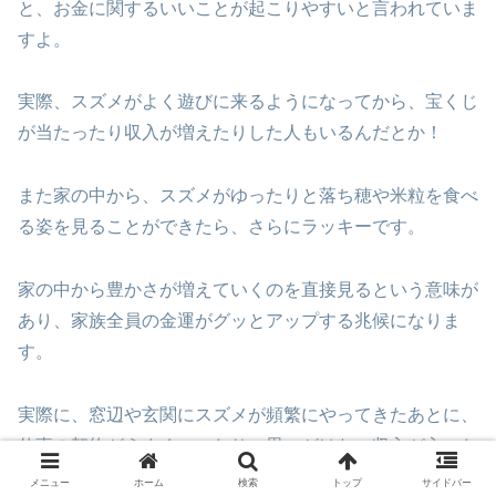
と、お金に関するいいことが起こりやすいと言われていま
すよ。
実際、スズメがよく遊びに来るようになってから、宝くじ
が当たったり収入が増えたりした人もいるんだとか！
また家の中から、スズメがゆったりと落ち穂や米粒を食べ
る姿を見ることができたら、さらにラッキーです。
家の中から豊かさが増えていくのを直接見るという意味が
あり、家族全員の金運がグッとアップする兆候になりま
す。
実際に、窓辺や玄関にスズメが頻繁にやってきたあとに、
仕事の契約がうまくいったり、思いがけない収入が入った
りという体験談もたくさんあるんですよ。
メニュー
ホーム
検索
トップ
サイドバー