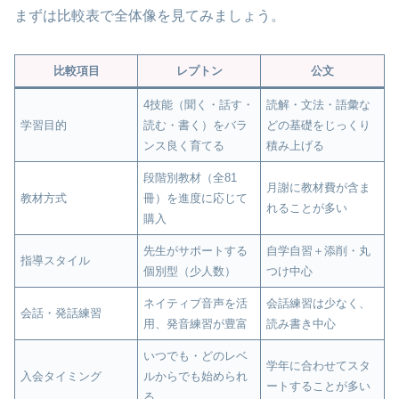
まずは比較表で全体像を見てみましょう。
比較項目
レプトン
公文
4技能（聞く・話す・
読解・文法・語彙な
学習目的
読む・書く）をバラ
どの基礎をじっくり
ンス良く育てる
積み上げる
段階別教材（全81
月謝に教材費が含ま
教材方式
冊）を進度に応じて
れることが多い
購入
先生がサポートする
自学自習＋添削・丸
指導スタイル
個別型（少人数）
つけ中心
ネイティブ音声を活
会話練習は少なく、
会話・発話練習
用、発音練習が豊富
読み書き中心
いつでも・どのレベ
学年に合わせてスタ
入会タイミング
ルからでも始められ
ートすることが多い
る