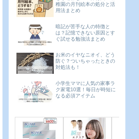
稚園の月刊絵本の処分と活
用法まとめ
暗記が苦手な人の特徴と
は？記憶できない原因とす
ぐ試せる勉強法まとめ
お米のイヤなニオイ、どう
防ぐ？ついちゃったときの
対処法も！
小学生ママに人気の家事ラ
ク家電10選！毎日が時短に
なる必須アイテム